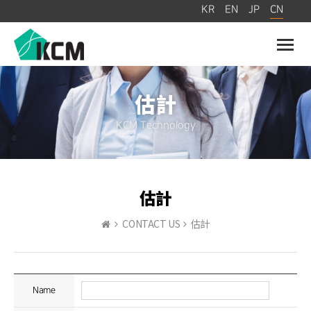
CN
KR
EN
JP
Toggl
naviga
估計
KCM Technology
估計
CONTACT US
估計
Name