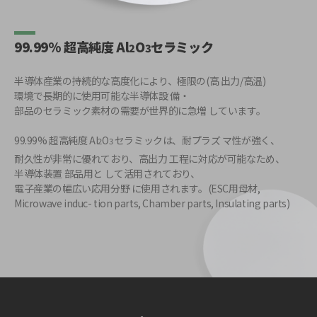
99.99% 超高純度 Al
O
セラミック
2
3
半導体産業の持続的な高度化により、極限の(高 出力/高温)
環境で長期的に使用可能な半導体設 備・
部品のセラミック素材の需要が世界的に急増 しています。
99.99% 超高純度 Al
O
セラミックは、耐プラズ マ性が強く、
2
3
耐久性が非常に優れており、高出力 工程に対応が可能なため、
半導体装置 部品用と して活用されており、
電子産業の幅広い応用分野 に使用されます。(ESC用母材,
Microwave induc- tion parts, Chamber parts, Insulating parts)