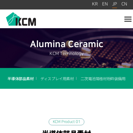
JP
KR
EN
CN
To
na
Alumina Ceramic
KCM Technology
半導体部品素材
ディスプレイ用素材
二次電池陽極材粉砕装備用
KCM Product 01