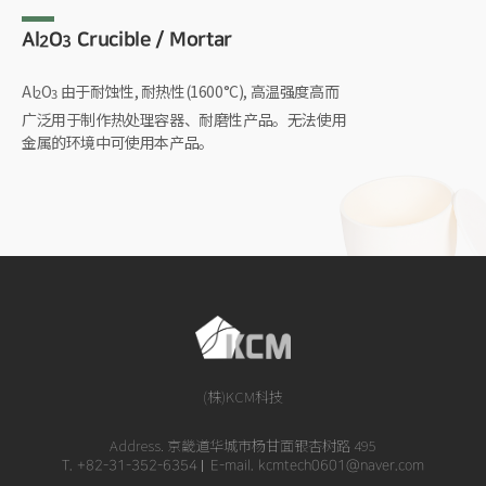
Al
O
Crucible / Mortar
2
3
Al
O
由于耐蚀性, 耐热性(1600°C), 高温强度高而
2
3
广泛用于制作热处理容器、耐磨性产品。无法使用
金属的环境中可使用本产品。
(株)KCM科技
Address. 京畿道华城市杨甘面银杏树路 495
T. +82-31-352-6354
E-mail. kcmtech0601@naver.com